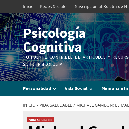
Saltar
Inicio
Redes Sociales
Suscripción al Boletín de No
al
contenido
Psicología
Cognitiva
TU FUENTE CONFIABLE DE ARTÍCULOS Y RECURS
SOBRE PSICOLOGÍA
Personalidad
Vida Social
Memoria e In
INICIO
VIDA SALUDABLE
MICHAEL GAMBON: EL MAES
Vida Saludable