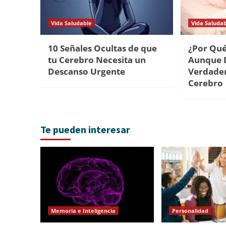
Vida Saludable
Vida Saluda
10 Señales Ocultas de que
¿Por Qu
tu Cerebro Necesita un
Aunque 
Descanso Urgente
Verdader
Cerebro
Te pueden interesar
Memoria e Inteligencia
Personalidad