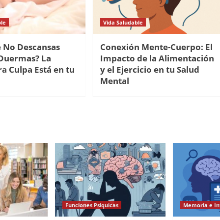
ble
Vida Saludable
é No Descansas
Conexión Mente-Cuerpo: El
Duermas? La
Impacto de la Alimentación
a Culpa Está en tu
y el Ejercicio en tu Salud
Mental
Funciones Psíquicas
Memoria e In