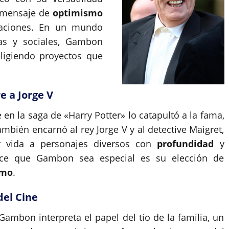
n mensaje de
optimismo
taciones. En un mundo
cas y sociales, Gambon
eligiendo proyectos que
e a Jorge V
n la saga de «Harry Potter» lo catapultó a la fama,
bién encarnó al rey Jorge V y al detective Maigret,
r vida a personajes diversos con
profundidad
y
ace que Gambon sea especial es su elección de
smo
.
del Cine
 Gambon interpreta el papel del tío de la familia, un